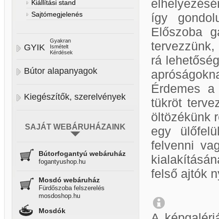
elhelyezésér
Kiállítási stand
Sajtómegjelenés
így gondol
Előszoba g
Gyakran
tervezzünk,
GYIK
Ismételt
Kérdések
rá lehetőség
Bútor alapanyagok
apróságokn
Érdemes a b
Kiegészítők, szerelvények
tükröt terve
öltözékünk r
SAJÁT WEBÁRUHÁZAINK
egy ülőfelü
felvenni va
Bútorfogantyú webáruház
kialakításán
fogantyushop.hu
felső ajtók n
Mosdó webáruház
Fürdőszoba felszerelés
mosdoshop.hu
Mosdók
A képgaléri