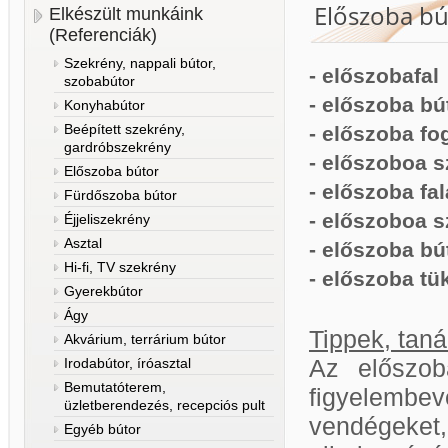
Előszoba bú
Elkészült munkáink
(Referenciák)
Szekrény, nappali bútor,
- előszobafal
szobabútor
- előszoba bú
Konyhabútor
Beépített szekrény,
- előszoba fo
gardróbszekrény
- előszoboa 
Előszoba bútor
- előszoba fa
Fürdőszoba bútor
- előszoboa 
Éjjeliszekrény
Asztal
- előszoba bú
Hi-fi, TV szekrény
- előszoba tü
Gyerekbútor
Ágy
Tippek, tan
Akvárium, terrárium bútor
Irodabútor, íróasztal
Az előszob
Bemutatóterem,
figyelemb
üzletberendezés, recepciós pult
vendégeke
Egyéb bútor