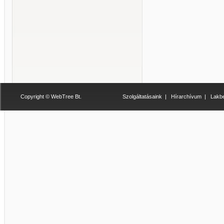
Copyright © WebTree Bt.
Szolgáltatásaink
|
Hírarchívum
|
Lakbe