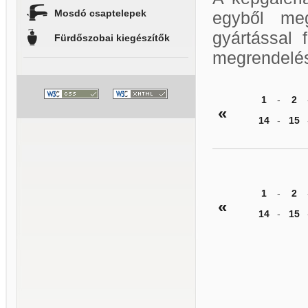
Mosdó csaptelepek
egyből meg
gyártással 
Fürdőszobai kiegészítők
megrendelés
1
-
2
«
14
-
15
1
-
2
«
14
-
15