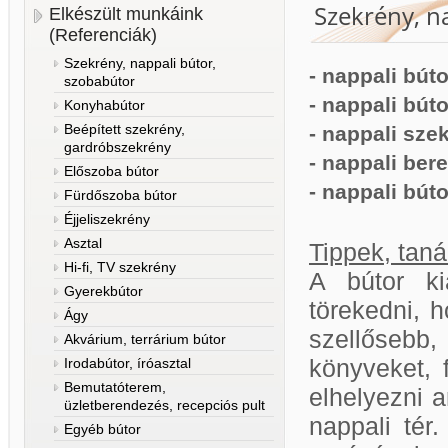
Szekrény, n
Elkészült munkáink
(Referenciák)
Szekrény, nappali bútor,
- nappali búto
szobabútor
- nappali bút
Konyhabútor
Beépített szekrény,
- nappali sze
gardróbszekrény
- nappali ber
Előszoba bútor
- nappali bút
Fürdőszoba bútor
Éjjeliszekrény
Asztal
Tippek, tan
Hi-fi, TV szekrény
A bútor kia
Gyerekbútor
törekedni, 
Ágy
szellősebb
Akvárium, terrárium bútor
Irodabútor, íróasztal
könyveket, 
Bemutatóterem,
elhelyezni 
üzletberendezés, recepciós pult
nappali tér
Egyéb bútor