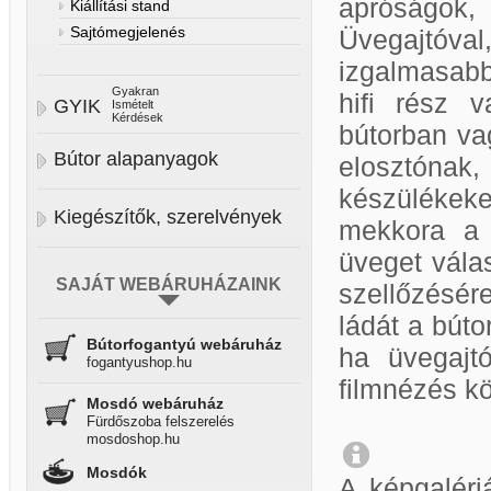
apróságok
Kiállítási stand
Sajtómegjelenés
Üvegajtóva
izgalmasabb
Gyakran
hifi rész 
GYIK
Ismételt
Kérdések
bútorban va
Bútor alapanyagok
elosztónak,
készülékek
Kiegészítők, szerelvények
mekkora a 
üveget válas
SAJÁT WEBÁRUHÁZAINK
szellőzésér
ládát a búto
Bútorfogantyú webáruház
ha üvegajt
fogantyushop.hu
filmnézés kö
Mosdó webáruház
Fürdőszoba felszerelés
mosdoshop.hu
Mosdók
A képgaléri