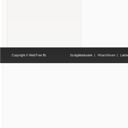
Copyright © WebTree Bt.
Szolgáltatásaink
|
Hírarchívum
|
Lakbe