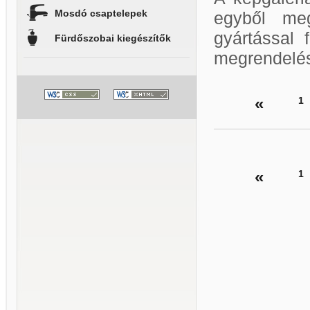
Mosdó csaptelepek
egyből meg
gyártással 
Fürdőszobai kiegészítők
megrendelés
«
1
«
1