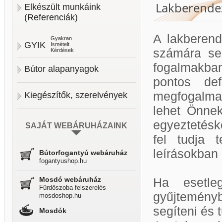
Lakberendez
Elkészült munkáink
(Referenciák)
A lakberend
Gyakran
GYIK
Ismételt
számára se
Kérdések
fogalmakban
Bútor alapanyagok
pontos def
megfogalmaz
Kiegészítők, szerelvények
lehet Önnek
egyeztetésk
SAJÁT WEBÁRUHÁZAINK
fel tudja 
leírásokban
Bútorfogantyú webáruház
fogantyushop.hu
Mosdó webáruház
Ha esetle
Fürdőszoba felszerelés
gyűjtemény
mosdoshop.hu
segíteni és 
Mosdók