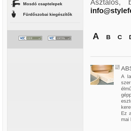
Asztalos, 
Mosdó csaptelepek
info@style
Fürdőszobai kiegészítők
A
B
C
ABS
A la
szer
élmű
gépp
eszt
kere
Ez a
mai 