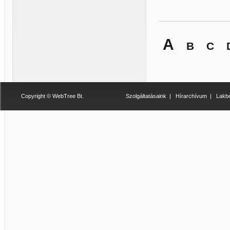
A
B
C
Copyright © WebTree Bt.
Szolgáltatásaink
|
Hírarchívum
|
Lakbe