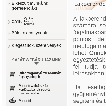
Lakberendez
Elkészült munkáink
(Referenciák)
A lakberend
Gyakran
GYIK
Ismételt
számára se
Kérdések
fogalmakban
Bútor alapanyagok
pontos def
megfogalmaz
Kiegészítők, szerelvények
lehet Önnek
egyeztetésk
SAJÁT WEBÁRUHÁZAINK
fel tudja 
leírásokban
Bútorfogantyú webáruház
fogantyushop.hu
Mosdó webáruház
Ha esetle
Fürdőszoba felszerelés
gyűjtemény
mosdoshop.hu
segíteni és 
Mosdók