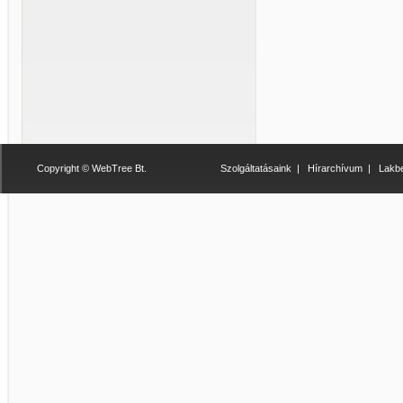
Copyright © WebTree Bt.
Szolgáltatásaink
|
Hírarchívum
|
Lakbe