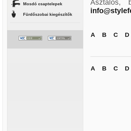
Asztalos, 
Mosdó csaptelepek
info@style
Fürdőszobai kiegészítők
A
B
C
D
A
B
C
D