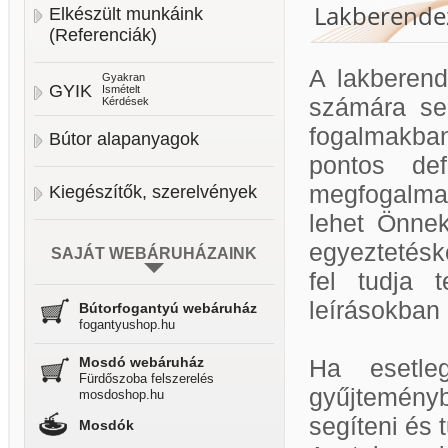
Lakberendez
Elkészült munkáink
(Referenciák)
A lakberend
Gyakran
GYIK
Ismételt
számára se
Kérdések
fogalmakban
Bútor alapanyagok
pontos def
megfogalmaz
Kiegészítők, szerelvények
lehet Önnek
egyeztetésk
SAJÁT WEBÁRUHÁZAINK
fel tudja 
leírásokban
Bútorfogantyú webáruház
fogantyushop.hu
Mosdó webáruház
Ha esetle
Fürdőszoba felszerelés
gyűjtemény
mosdoshop.hu
segíteni és 
Mosdók