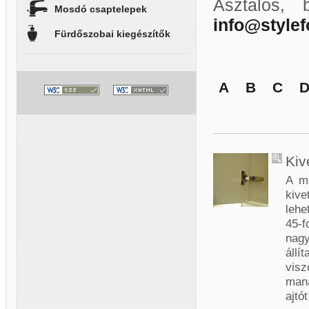
Asztalos, 
Mosdó csaptelepek
info@style
Fürdőszobai kiegészítők
A
B
C
Kiv
A mi
kive
lehe
45-f
nagy
állí
vis
mana
ajtó