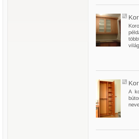
Kor
Koro
péld
töb
vilá
Kor
A ko
búto
nev