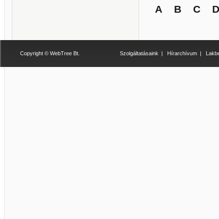
A
B
C
Copyright © WebTree Bt.
Szolgáltatásaink
|
Hírarchívum
|
Lakbe