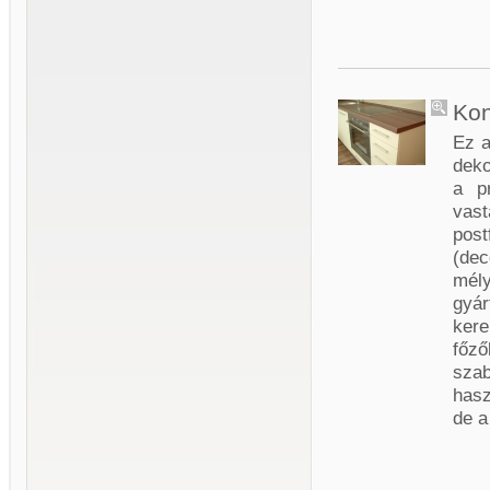
Kon
Ez a
deko
a pr
vas
pos
(de
mély
gyár
kere
főző
sza
hasz
de a