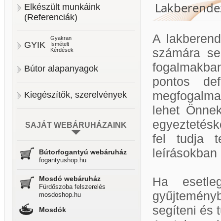
Lakberendez
Elkészült munkáink
(Referenciák)
A lakberend
Gyakran
GYIK
Ismételt
számára se
Kérdések
fogalmakban
Bútor alapanyagok
pontos def
megfogalmaz
Kiegészítők, szerelvények
lehet Önnek
egyeztetésk
SAJÁT WEBÁRUHÁZAINK
fel tudja 
leírásokban
Bútorfogantyú webáruház
fogantyushop.hu
Mosdó webáruház
Ha esetle
Fürdőszoba felszerelés
gyűjtemény
mosdoshop.hu
segíteni és 
Mosdók