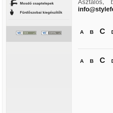
Asztalos, 
Mosdó csaptelepek
info@style
Fürdőszobai kiegészítők
C
A
B
C
A
B