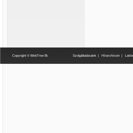
Copyright © WebTree Bt.
Szolgáltatásaink
|
Hírarchívum
|
Lakbe