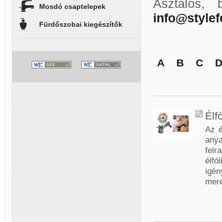
Asztalos, 
Mosdó csaptelepek
info@style
Fürdőszobai kiegészítők
A
B
C
Élfó
Az é
anya
felr
élfó
igén
mere