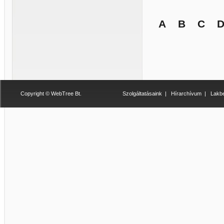
A
B
C
Copyright © WebTree Bt.
Szolgáltatásaink
|
Hírarchívum
|
Lakbe