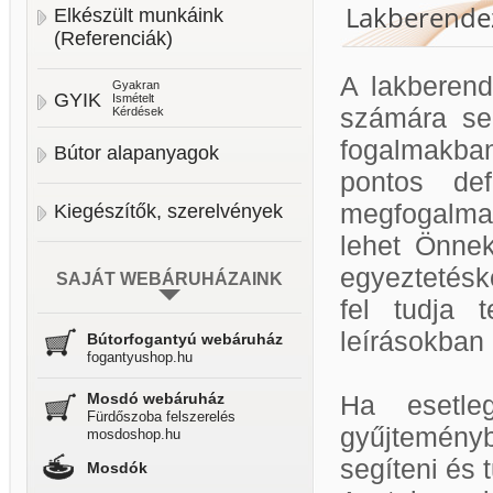
Lakberendez
Elkészült munkáink
(Referenciák)
A lakberend
Gyakran
GYIK
Ismételt
számára se
Kérdések
fogalmakban
Bútor alapanyagok
pontos def
megfogalmaz
Kiegészítők, szerelvények
lehet Önnek
egyeztetésk
SAJÁT WEBÁRUHÁZAINK
fel tudja 
leírásokban
Bútorfogantyú webáruház
fogantyushop.hu
Mosdó webáruház
Ha esetle
Fürdőszoba felszerelés
gyűjtemény
mosdoshop.hu
segíteni és 
Mosdók