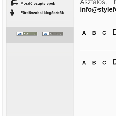
Asztalos, 
Mosdó csaptelepek
info@style
Fürdőszobai kiegészítők
A
B
C
A
B
C