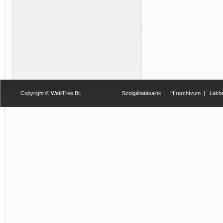
Copyright © WebTree Bt.
Szolgáltatásaink
|
Hírarchívum
|
Lakbe