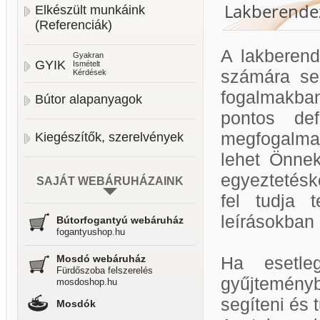
Lakberendez
Elkészült munkáink
(Referenciák)
A lakberend
Gyakran
GYIK
Ismételt
számára se
Kérdések
fogalmakban
Bútor alapanyagok
pontos def
megfogalmaz
Kiegészítők, szerelvények
lehet Önnek
egyeztetésk
SAJÁT WEBÁRUHÁZAINK
fel tudja 
leírásokban
Bútorfogantyú webáruház
fogantyushop.hu
Mosdó webáruház
Ha esetle
Fürdőszoba felszerelés
gyűjtemény
mosdoshop.hu
segíteni és 
Mosdók