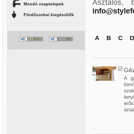
Asztalos, 
Mosdó csaptelepek
info@style
Fürdőszobai kiegészítők
A
B
C
Gá
A g
tömí
sze
len
erős
azaz