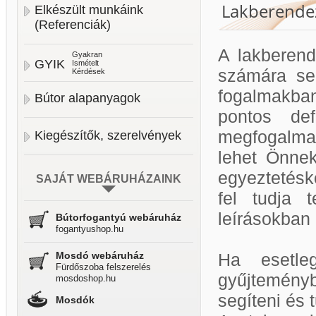
Lakberendez
Elkészült munkáink
(Referenciák)
A lakberend
Gyakran
GYIK
Ismételt
számára se
Kérdések
fogalmakban
Bútor alapanyagok
pontos def
megfogalmaz
Kiegészítők, szerelvények
lehet Önnek
egyeztetésk
SAJÁT WEBÁRUHÁZAINK
fel tudja 
leírásokban
Bútorfogantyú webáruház
fogantyushop.hu
Mosdó webáruház
Ha esetle
Fürdőszoba felszerelés
gyűjtemény
mosdoshop.hu
segíteni és 
Mosdók