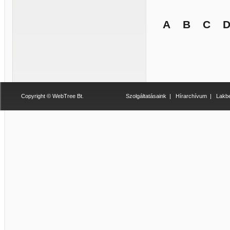
A
B
C
Copyright © WebTree Bt.
Szolgáltatásaink
|
Hírarchívum
|
Lakbe