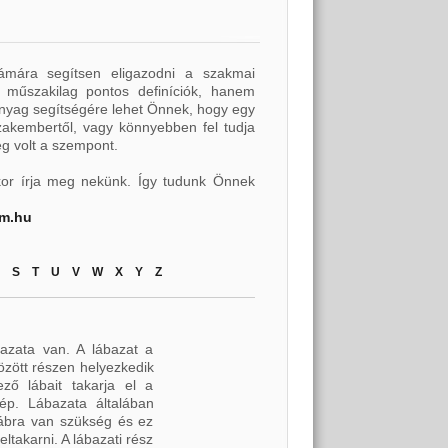
ámára segítsen eligazodni a szakmai
 műszakilag pontos definíciók, hanem
anyag segítségére lehet Önnek, hogy egy
szakembertől, vagy könnyebben fel tudja
ég volt a szempont.
kor írja meg nekünk. Így tudunk Önnek
rm.hu
S
T
U
V
W
X
Y
Z
bazata van. A lábazat a
között részen helyezkedik
ző lábait takarja el a
ép. Lábazata általában
lábra van szükség és ez
ltakarni. A lábazati rész