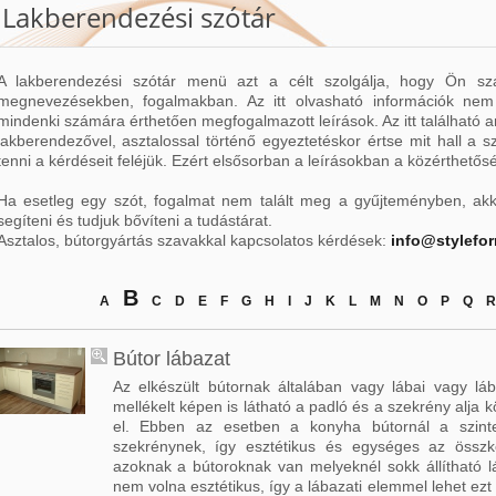
Lakberendezési szótár
A lakberendezési szótár menü azt a célt szolgálja, hogy Ön sz
megnevezésekben, fogalmakban. Az itt olvasható információk nem
mindenki számára érthetően megfogalmazott leírások. Az itt található 
lakberendezővel, asztalossal történő egyeztetéskor értse mit hall a 
tenni a kérdéseit feléjük. Ezért elsősorban a leírásokban a közérthetős
Ha esetleg egy szót, fogalmat nem talált meg a gyűjteményben, ak
segíteni és tudjuk bővíteni a tudástárat.
Asztalos, bútorgyártás szavakkal kapcsolatos kérdések:
info@stylefo
B
A
C
D
E
F
G
H
I
J
K
L
M
N
O
P
Q
R
Bútor lábazat
Az elkészült bútornak általában vagy lábai vagy lá
mellékelt képen is látható a padló és a szekrény alja 
el. Ebben az esetben a konyha bútornál a szinte
szekrénynek, így esztétikus és egységes az összk
azoknak a bútoroknak van melyeknél sokk állítható 
nem volna esztétikus, így a lábazati elemmel lehet ezt e