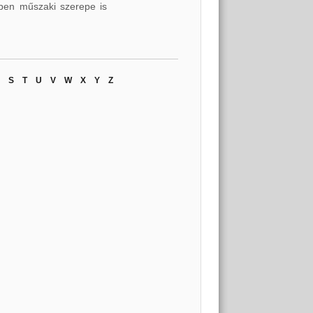
kben műszaki szerepe is
S
T
U
V
W
X
Y
Z