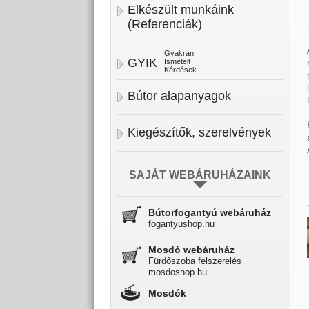
Elkészült munkáink
(Referenciák)
Gyakran
GYIK
Ismételt
Kérdések
Bútor alapanyagok
Kiegészítők, szerelvények
SAJÁT WEBÁRUHÁZAINK
Bútorfogantyú webáruház
fogantyushop.hu
Mosdó webáruház
Fürdőszoba felszerelés
mosdoshop.hu
Mosdók