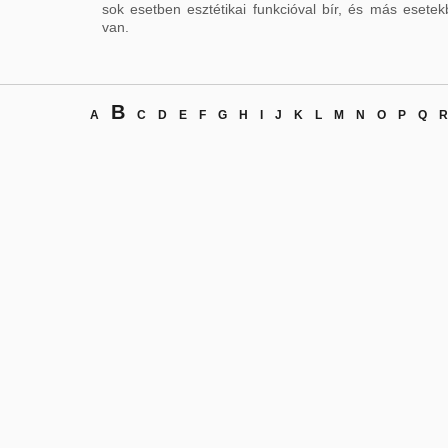
sok esetben esztétikai funkcióval bír, és más esete
van.
B
A
C
D
E
F
G
H
I
J
K
L
M
N
O
P
Q
R