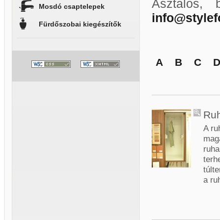
Asztalos, 
Mosdó csaptelepek
info@style
Fürdőszobai kiegészítők
A
B
C
Ruh
A ru
mag
ruha
ter
túlt
a ru