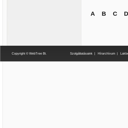
A
B
C
Copyright © WebTree Bt.
Szolgáltatásaink
|
Hírarchívum
|
Lakbe