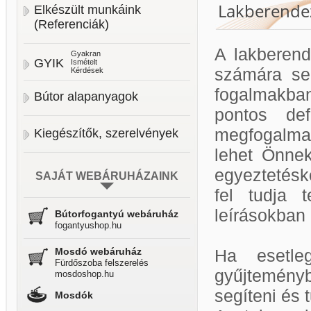
Lakberendez
Elkészült munkáink
(Referenciák)
A lakberend
Gyakran
GYIK
Ismételt
számára se
Kérdések
fogalmakban
Bútor alapanyagok
pontos def
megfogalmaz
Kiegészítők, szerelvények
lehet Önnek
egyeztetésk
SAJÁT WEBÁRUHÁZAINK
fel tudja 
leírásokban
Bútorfogantyú webáruház
fogantyushop.hu
Mosdó webáruház
Ha esetle
Fürdőszoba felszerelés
gyűjtemény
mosdoshop.hu
segíteni és 
Mosdók