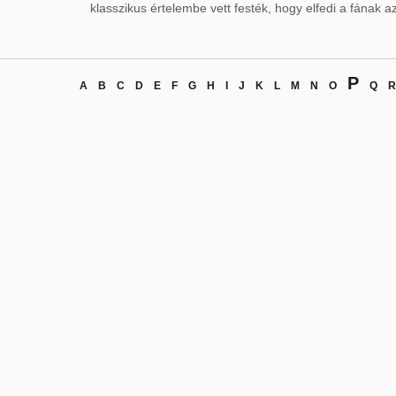
klasszikus értelembe vett festék, hogy elfedi a fának az
P
A
B
C
D
E
F
G
H
I
J
K
L
M
N
O
Q
R