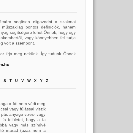
ámára segítsen eligazodni a szakmai
 műszakilag pontos definíciók, hanem
anyag segítségére lehet Önnek, hogy egy
szakembertől, vagy könnyebben fel tudja
ég volt a szempont.
kor írja meg nekünk. Így tudunk Önnek
rm.hu
S
T
U
V
W
X
Y
Z
 maga a fát nem védi meg
csal vagy fújással viszik
. A pác anyaga vizes- vagy
 fa felületet, hogy a fa
abbá vagy más színűvé
tható marad (azaz nem a