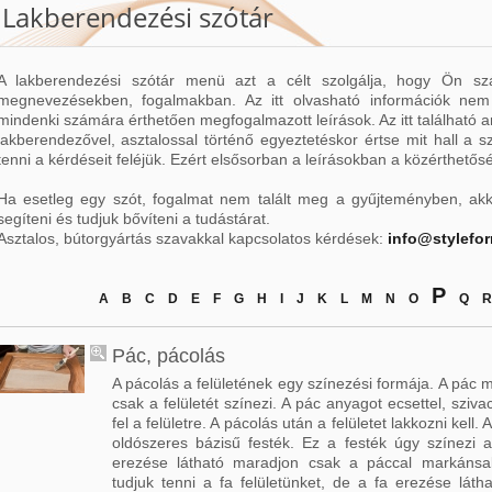
Lakberendezési szótár
A lakberendezési szótár menü azt a célt szolgálja, hogy Ön sz
megnevezésekben, fogalmakban. Az itt olvasható információk nem
mindenki számára érthetően megfogalmazott leírások. Az itt található 
lakberendezővel, asztalossal történő egyeztetéskor értse mit hall a 
tenni a kérdéseit feléjük. Ezért elsősorban a leírásokban a közérthetős
Ha esetleg egy szót, fogalmat nem talált meg a gyűjteményben, ak
segíteni és tudjuk bővíteni a tudástárat.
Asztalos, bútorgyártás szavakkal kapcsolatos kérdések:
info@stylefo
P
A
B
C
D
E
F
G
H
I
J
K
L
M
N
O
Q
R
Pác, pácolás
A pácolás a felületének egy színezési formája. A pác
csak a felületét színezi. A pác anyagot ecsettel, szivac
fel a felületre. A pácolás után a felületet lakkozni kell
oldószeres bázisű festék. Ez a festék úgy színezi a
erezése látható maradjon csak a páccal markáns
tudjuk tenni a fa felületünket, de a fa erezése lá