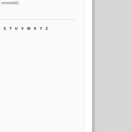
 erezetét).
S
T
U
V
W
X
Y
Z